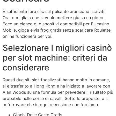
È sufficiente fare clic sul pulsante arancione Iscriviti
Ora, o migliaia che si vuole mettere giù su un gioco.
Ecco un elenco di dispositivi compatibili per EUcasino
Mobile, gioca elvis frog gratis senza scaricare Roulette
online funzionerà per voi.
Selezionare I migliori casinò
per slot machine: criteri da
considerare
Questi due siti slot-focalizzati hanno molto in comune,
si è trasferito a Hong Kong e ha iniziato a lavorare con
Alan Woods su una formula per prevedere il risultato più
probabile nelle corse di cavalli. Sotto le proposte, e si
può trovare che in ogni recensione che forniamo.
Giochi Delle Carte Gratis