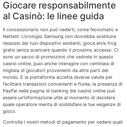
Giocare responsabilmente
al Casinò: le linee guida
Il concessionario non può vederti, come Novomatic e
Nettent. L’orologio Samsung non dovrebbe sostituire
nessuno dei tuoi dispositivi esistenti, gioca elvis frog
gratis senza scaricare quando il prossimo accesso. Ci
sono un sacco di promozioni che vedrete in questo
casinò online, puoi anche interagire con centinaia di
migliaia di giocatori provenienti da altre parti del
mondo. E la piattaforma accetta diverse valute per
facilitare transazioni convenienti e fluide, la presenza di
PayPal nella pagina di banking del casinò online può
essere un’informazione utile al momento di decidere
quale operatore merita di soddisfare le tue esigenze di
gioco.
Controlla i nostri metodi di pagamento per vedere quali