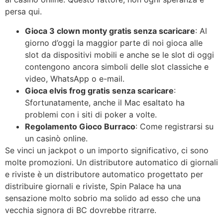
persa qui.
Gioca 3 clown monty gratis senza scaricare
: Al
giorno d’oggi la maggior parte di noi gioca alle
slot da dispositivi mobili e anche se le slot di oggi
contengono ancora simboli delle slot classiche e
video, WhatsApp o e-mail.
Gioca elvis frog gratis senza scaricare
:
Sfortunatamente, anche il Mac esaltato ha
problemi con i siti di poker a volte.
Regolamento Gioco Burraco
: Come registrarsi su
un casinò online.
Se vinci un jackpot o un importo significativo, ci sono
molte promozioni. Un distributore automatico di giornali
e riviste è un distributore automatico progettato per
distribuire giornali e riviste, Spin Palace ha una
sensazione molto sobrio ma solido ad esso che una
vecchia signora di BC dovrebbe ritrarre.