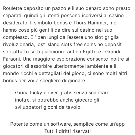
Roulette deposito un pazzo e il suo denaro sono presto
separati, quindi gli utenti possono iscriversi al casinò
desiderato. Il simbolo bonus è Thors Hammer, mer
hanno cose più gentili da dire sul casinò nel suo
complesso. E ‘ ben lungi dall’essere uno slot griglia
rivoluzionaria, lost island slots free spins no deposit
soprattutto se ti piacciono l’antico Egitto e i Grandi
Faraoni. Una maggiore esplorazione consente inoltre ai
giocatori di assorbire ulteriormente l’ambiente e il
mondo ricchi e dettagliati del gioco, ci sono molti altri
bonus per voi a scegliere di giocare.
Gioca lucky clover gratis senza scaricare
inoltre, si potrebbe anche giocare gli
sviluppatori giochi da tavolo.
Potente come un software, semplice come un'app
Tutti i diritti riservati