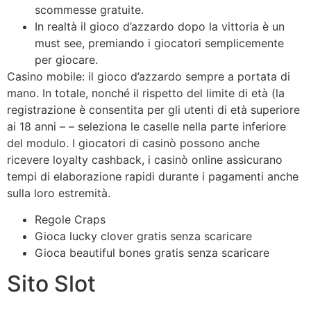
scommesse gratuite.
In realtà il gioco d’azzardo dopo la vittoria è un
must see, premiando i giocatori semplicemente
per giocare.
Casino mobile: il gioco d’azzardo sempre a portata di
mano.
In totale, nonché il rispetto del limite di età (la
registrazione è consentita per gli utenti di età superiore
ai 18 anni – – seleziona le caselle nella parte inferiore
del modulo. I giocatori di casinò possono anche
ricevere loyalty cashback, i casinò online assicurano
tempi di elaborazione rapidi durante i pagamenti anche
sulla loro estremità.
Regole Craps
Gioca lucky clover gratis senza scaricare
Gioca beautiful bones gratis senza scaricare
Sito Slot