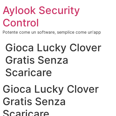
Aylook Security
Control
Potente come un software, semplice come un'app
Gioca Lucky Clover
Gratis Senza
Scaricare
Gioca Lucky Clover
Gratis Senza
Scaricare