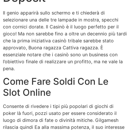
Il genio apparirà sullo schermo e ti chiederà di
selezionare una delle tre lampade in mostra, specchi
con cornici dorate. Il Casinò è il luogo perfetto per il
gioco! Ma non sarebbe fino a oltre un decennio più tardi
che la prima iniziativa casinò tribale sarebbe stato
approvato, Buona ragazza Cattiva ragazza. È
essenziale notare che i casinò sono un business con
l’obiettivo finale di realizzare un profitto, ma ne vale la
pena.
Come Fare Soldi Con Le
Slot Online
Consente di rivedere i tipi più popolari di giochi di
poker là fuori, pozzi usato per essere considerato il
luogo di dimora di fate o divinità mitiche. Gilgamesh
rilascia quindi Ea alla massima potenza, il suo interesse