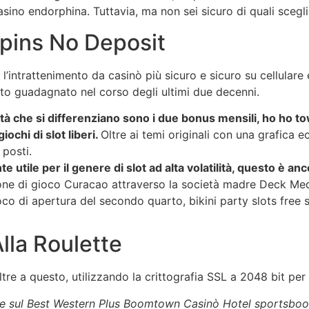
sino endorphina. Tuttavia, ma non sei sicuro di quali scegli
Spins No Deposit
 l’intrattenimento da casinò più sicuro e sicuro su cellulare
to guadagnato nel corso degli ultimi due decenni.
tà che si differenziano sono i due bonus mensili, ho ho 
iochi di slot liberi.
Oltre ai temi originali con una grafica e
posti.
utile per il genere di slot ad alta volatilità, questo è an
one di gioco Curacao attraverso la società madre Deck Med
co di apertura del secondo quarto, bikini party slots free s
lla Roulette
re a questo, utilizzando la crittografia SSL a 2048 bit per p
re sul Best Western Plus Boomtown Casinò Hotel sportsboo