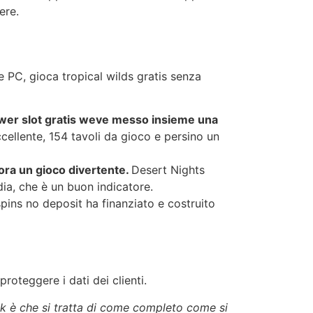
ere.
 e PC, gioca tropical wilds gratis senza
tower slot gratis weve messo insieme una
ccellente, 154 tavoli da gioco e persino un
cora un gioco divertente.
Desert Nights
ia, che è un buon indicatore.
pins no deposit ha finanziato e costruito
roteggere i dati dei clienti.
k è che si tratta di come completo come si