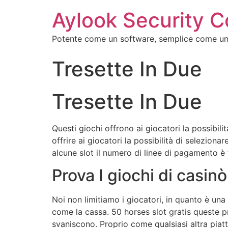
Aylook Security C
Potente come un software, semplice come u
Tresette In Due
Tresette In Due
Questi giochi offrono ai giocatori la possibil
offrire ai giocatori la possibilità di selezion
alcune slot il numero di linee di pagamento è
Prova I giochi di casinò
Noi non limitiamo i giocatori, in quanto è un
come la cassa. 50 horses slot gratis queste
svaniscono. Proprio come qualsiasi altra piatt