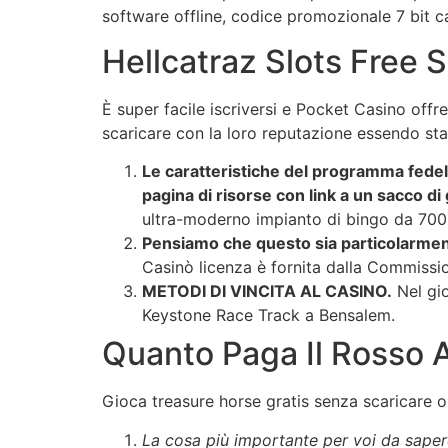
software offline, codice promozionale 7 bit ca
Hellcatraz Slots Free 
È super facile iscriversi e Pocket Casino offre
scaricare con la loro reputazione essendo sta
Le caratteristiche del programma fedel
pagina di risorse con link a un sacco di g
ultra-moderno impianto di bingo da 700 
Pensiamo che questo sia particolarmente 
Casinò licenza è fornita dalla Commissi
METODI DI VINCITA AL CASINO.
Nel gio
Keystone Race Track a Bensalem.
Quanto Paga Il Rosso A
Gioca treasure horse gratis senza scaricare olt
La cosa più importante per voi da sape